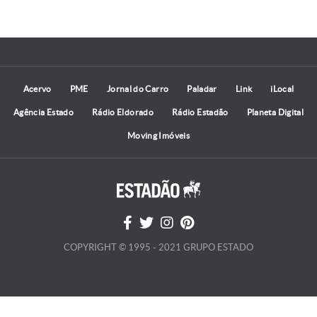
Acervo
PME
Jornal do Carro
Paladar
Link
iLocal
Agência Estado
Rádio Eldorado
Rádio Estadão
Planeta Digital
Moving Imóveis
COPYRIGHT © 1995 - 2021 GRUPO ESTADO