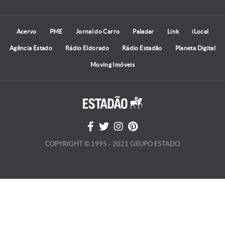
Acervo
PME
Jornal do Carro
Paladar
Link
iLocal
Agência Estado
Rádio Eldorado
Rádio Estadão
Planeta Digital
Moving Imóveis
COPYRIGHT © 1995 - 2021 GRUPO ESTADO