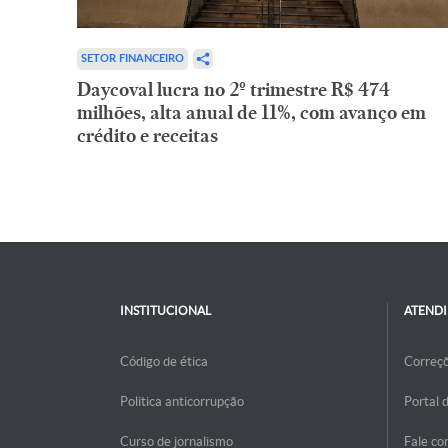
SETOR FINANCEIRO
Daycoval lucra no 2º trimestre R$ 474
milhões, alta anual de 11%, com avanço em
crédito e receitas
INSTITUCIONAL
ATEND
Código de ética
Correç
Politica anticorrupção
Portal 
Curso de jornalismo
Fale co