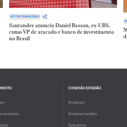
SETOR FINANCEIRO
M
Santander anuncia Daniel Bassan, ex-UBS,
M
como VP de atacado e banco de investimento
d
no Brasil
IMENTO
CONEXÃO ESTADÃO
ões
Broadcast
do assinante
Broadcast político
nosco
Aplicativos