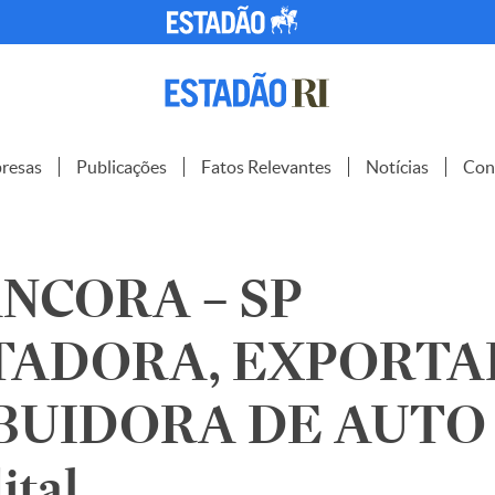
resas
Publicações
Fatos Relevantes
Notícias
Con
NCORA – SP
TADORA, EXPORTA
BUIDORA DE AUTO
ital