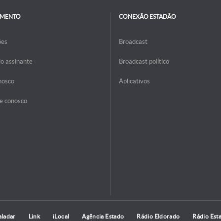
IMENTO
CONEXÃO ESTADÃO
ões
Broadcast
do assinante
Broadcast político
nosco
Aplicativos
e conosco
aladar
Link
iLocal
Agência Estado
Rádio Eldorado
Rádio Est