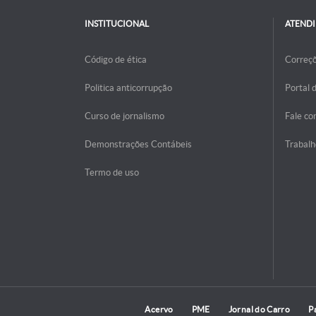
INSTITUCIONAL
ATEND
Código de ética
Correç
Politica anticorrupção
Portal 
Curso de jornalismo
Fale co
Demonstrações Contábeis
Trabalh
Termo de uso
Acervo
PME
Jornal do Carro
P