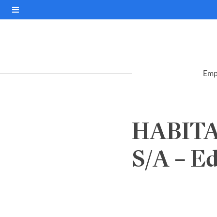
Emp
HABIT
S/A – Ed