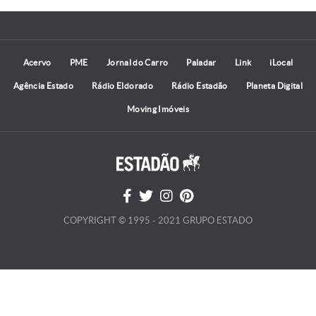
Acervo
PME
Jornal do Carro
Paladar
Link
iLocal
Agência Estado
Rádio Eldorado
Rádio Estadão
Planeta Digital
Moving Imóveis
COPYRIGHT © 1995 - 2021 GRUPO ESTADO