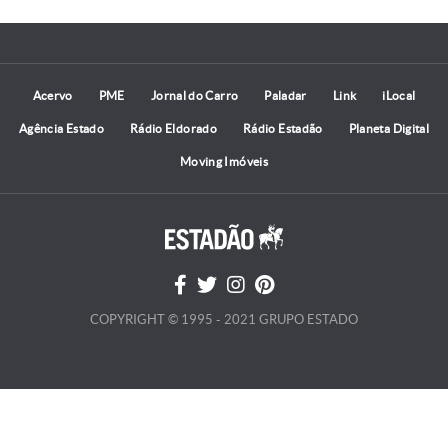
Acervo
PME
Jornal do Carro
Paladar
Link
iLocal
Agência Estado
Rádio Eldorado
Rádio Estadão
Planeta Digital
Moving Imóveis
COPYRIGHT © 1995 - 2021 GRUPO ESTADO