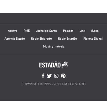
Acervo
PME
Jornal do Carro
Paladar
Link
iLocal
Agência Estado
Rádio Eldorado
Rádio Estadão
Planeta Digital
Moving Imóveis
COPYRIGHT © 1995 - 2021 GRUPO ESTADO