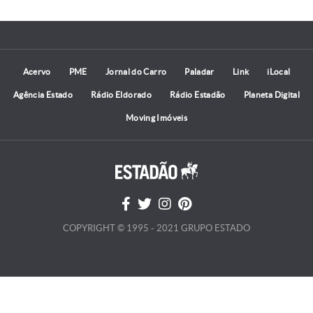
Acervo
PME
Jornal do Carro
Paladar
Link
iLocal
Agência Estado
Rádio Eldorado
Rádio Estadão
Planeta Digital
Moving Imóveis
COPYRIGHT © 1995 - 2021 GRUPO ESTADO