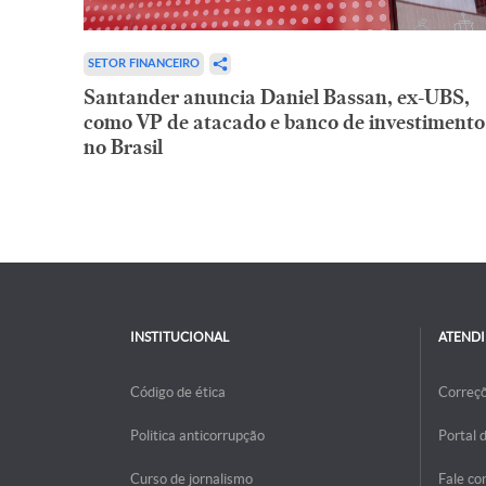
SETOR FINANCEIRO
Santander anuncia Daniel Bassan, ex-UBS,
como VP de atacado e banco de investimento
no Brasil
INSTITUCIONAL
ATEND
Código de ética
Correç
Politica anticorrupção
Portal 
Curso de jornalismo
Fale co