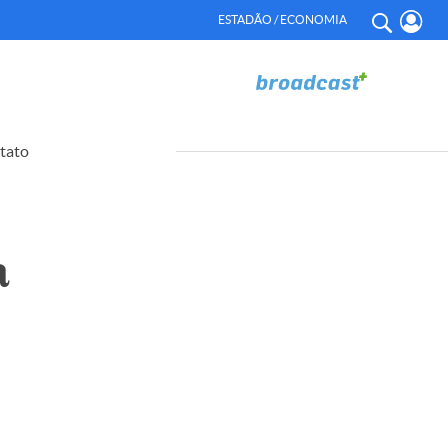
ESTADÃO / ECONOMIA
tato
a