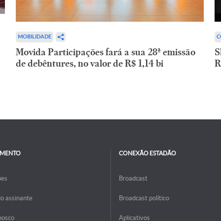
C
MOBILIDADE
S
Movida Participações fará a sua 28ª emissão
R
de debêntures, no valor de R$ 1,14 bi
IMENTO
CONEXÃO ESTADÃO
ões
Broadcast
do assinante
Broadcast político
nosco
Aplicativos