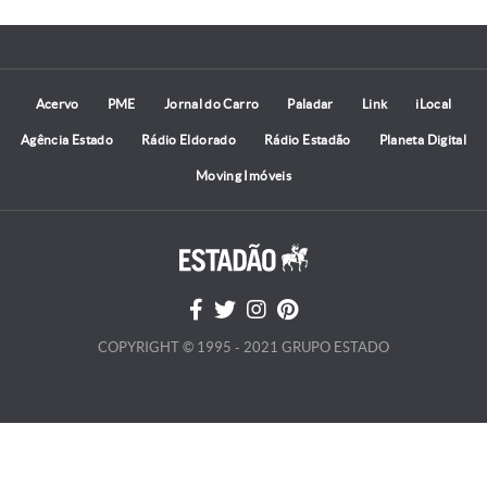
Acervo
PME
Jornal do Carro
Paladar
Link
iLocal
Agência Estado
Rádio Eldorado
Rádio Estadão
Planeta Digital
Moving Imóveis
COPYRIGHT © 1995 - 2021 GRUPO ESTADO