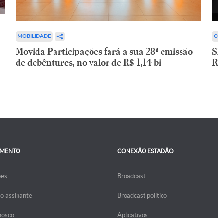
C
MOBILIDADE
S
Movida Participações fará a sua 28ª emissão
R
de debêntures, no valor de R$ 1,14 bi
IMENTO
CONEXÃO ESTADÃO
ões
Broadcast
do assinante
Broadcast político
nosco
Aplicativos