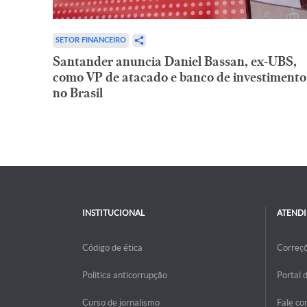
SETOR FINANCEIRO
Santander anuncia Daniel Bassan, ex-UBS,
como VP de atacado e banco de investimento
no Brasil
INSTITUCIONAL
ATEND
Código de ética
Correç
Politica anticorrupção
Portal 
Curso de jornalismo
Fale co