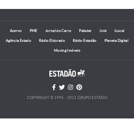
Acervo
PME
Jornal do Carro
Paladar
Link
iLocal
Agência Estado
Rádio Eldorado
Rádio Estadão
Planeta Digital
Moving Imóveis
COPYRIGHT © 1995 - 2021 GRUPO ESTADO