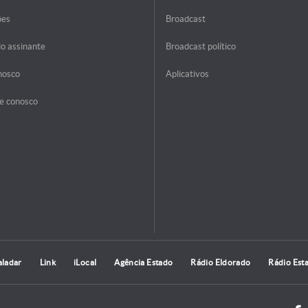
ões
Broadcast
do assinante
Broadcast político
nosco
Aplicativos
e conosco
aladar
Link
iLocal
Agência Estado
Rádio Eldorado
Rádio Est