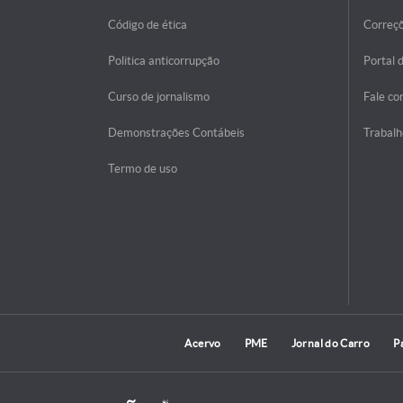
Código de ética
Correç
Politica anticorrupção
Portal 
Curso de jornalismo
Fale co
Demonstrações Contábeis
Trabalh
Termo de uso
Acervo
PME
Jornal do Carro
P