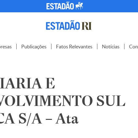
resas
Publicações
Fatos Relevantes
Notícias
Con
IARIA E
VOLVIMENTO SUL
A S/A – Ata