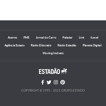
Acervo
PME
Jornal do Carro
Paladar
Link
iLocal
Agência Estado
Rádio Eldorado
Rádio Estadão
Planeta Digital
Moving Imóveis
COPYRIGHT © 1995 - 2021 GRUPO ESTADO