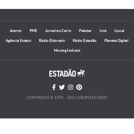
Acervo
PME
Jornal do Carro
Paladar
Link
iLocal
Agência Estado
Rádio Eldorado
Rádio Estadão
Planeta Digital
Moving Imóveis
COPYRIGHT © 1995 - 2021 GRUPO ESTADO