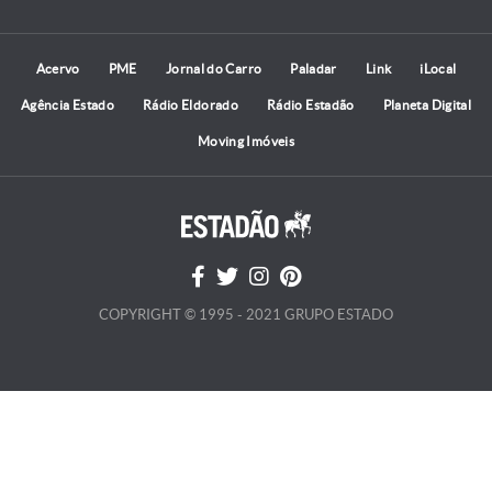
Acervo
PME
Jornal do Carro
Paladar
Link
iLocal
Agência Estado
Rádio Eldorado
Rádio Estadão
Planeta Digital
Moving Imóveis
COPYRIGHT © 1995 - 2021 GRUPO ESTADO