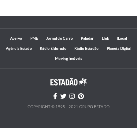
Acervo
PME
Jornal do Carro
Paladar
Link
iLocal
Agência Estado
Rádio Eldorado
Rádio Estadão
Planeta Digital
Moving Imóveis
COPYRIGHT © 1995 - 2021 GRUPO ESTADO