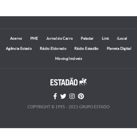
Acervo
PME
Jornal do Carro
Paladar
Link
iLocal
Agência Estado
Rádio Eldorado
Rádio Estadão
Planeta Digital
Moving Imóveis
COPYRIGHT © 1995 - 2021 GRUPO ESTADO