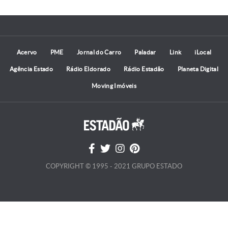
Acervo
PME
Jornal do Carro
Paladar
Link
iLocal
Agência Estado
Rádio Eldorado
Rádio Estadão
Planeta Digital
Moving Imóveis
COPYRIGHT © 1995 - 2021 GRUPO ESTADO