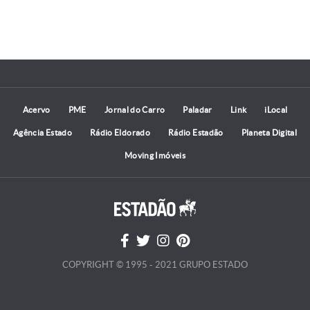
Acervo
PME
Jornal do Carro
Paladar
Link
iLocal
Agência Estado
Rádio Eldorado
Rádio Estadão
Planeta Digital
Moving Imóveis
COPYRIGHT © 1995 - 2021 GRUPO ESTADO