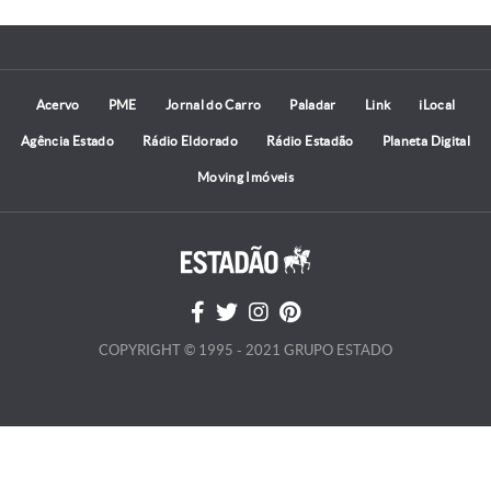
Acervo
PME
Jornal do Carro
Paladar
Link
iLocal
Agência Estado
Rádio Eldorado
Rádio Estadão
Planeta Digital
Moving Imóveis
COPYRIGHT © 1995 - 2021 GRUPO ESTADO