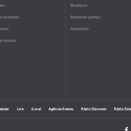
ões
Broadcast
do assinante
Broadcast político
nosco
Aplicativos
e conosco
aladar
Link
iLocal
Agência Estado
Rádio Eldorado
Rádio Est