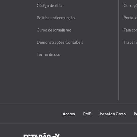
Código de ética
Correç
Politica anticorrupção
Portal 
Curso de jornalismo
Fale co
Demonstrações Contábeis
Trabalh
Termo de uso
Acervo
PME
Jornal do Carro
P