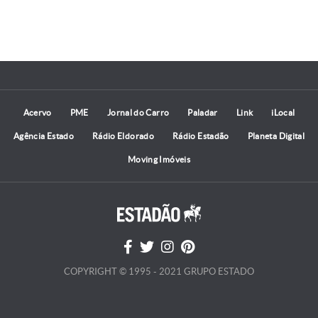
Acervo
PME
Jornal do Carro
Paladar
Link
iLocal
Agência Estado
Rádio Eldorado
Rádio Estadão
Planeta Digital
Moving Imóveis
COPYRIGHT © 1995 - 2021 GRUPO ESTADO