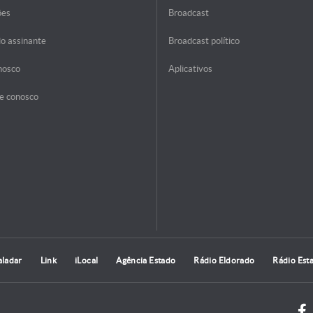
ões
Broadcast
do assinante
Broadcast político
nosco
Aplicativos
e conosco
aladar
Link
iLocal
Agência Estado
Rádio Eldorado
Rádio Est