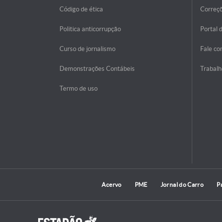
Código de ética
Correç
Politica anticorrupção
Portal 
Curso de jornalismo
Fale co
Demonstrações Contábeis
Trabalh
Termo de uso
Acervo
PME
Jornal do Carro
P