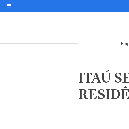
Emp
ITAÚ S
RESIDÊN