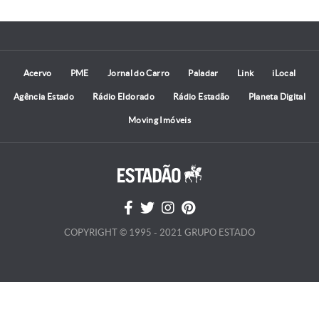
Acervo
PME
Jornal do Carro
Paladar
Link
iLocal
Agência Estado
Rádio Eldorado
Rádio Estadão
Planeta Digital
Moving Imóveis
COPYRIGHT © 1995 - 2021 GRUPO ESTADO