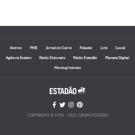
Acervo
PME
Jornal do Carro
Paladar
Link
iLocal
Agência Estado
Rádio Eldorado
Rádio Estadão
Planeta Digital
Moving Imóveis
COPYRIGHT © 1995 - 2021 GRUPO ESTADO