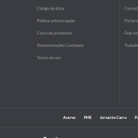
Código de ética
Correç
Politica anticorrupção
Portal 
Curso de jornalismo
Fale co
Demonstrações Contábeis
Trabalh
Termo de uso
Acervo
PME
Jornal do Carro
P