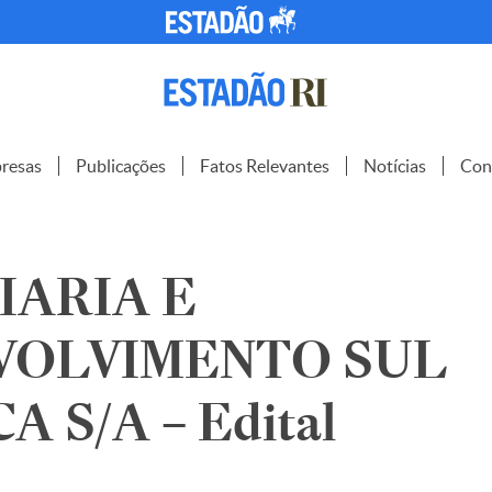
resas
Publicações
Fatos Relevantes
Notícias
Con
IARIA E
VOLVIMENTO SUL
 S/A – Edital