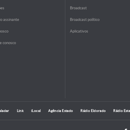
ões
Broadcast
do assinante
Broadcast político
nosco
Aplicativos
e conosco
aladar
Link
iLocal
Agência Estado
Rádio Eldorado
Rádio Est