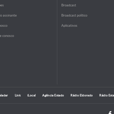
ões
Broadcast
do assinante
Broadcast político
nosco
Aplicativos
e conosco
aladar
Link
iLocal
Agência Estado
Rádio Eldorado
Rádio Est