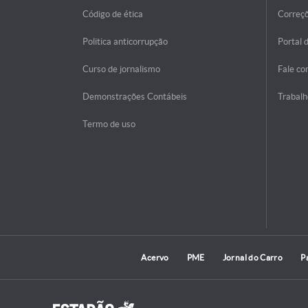
Código de ética
Correç
Politica anticorrupção
Portal 
Curso de jornalismo
Fale co
Demonstrações Contábeis
Trabalh
Termo de uso
Acervo
PME
Jornal do Carro
P