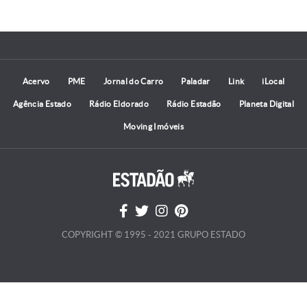
Acervo
PME
Jornal do Carro
Paladar
Link
iLocal
Agência Estado
Rádio Eldorado
Rádio Estadão
Planeta Digital
Moving Imóveis
COPYRIGHT © 1995 - 2021 GRUPO ESTADO