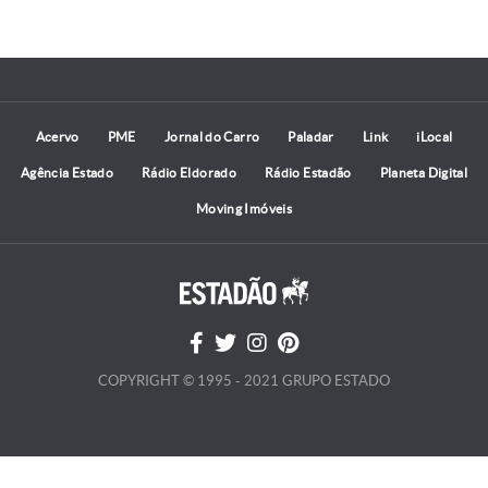
Acervo
PME
Jornal do Carro
Paladar
Link
iLocal
Agência Estado
Rádio Eldorado
Rádio Estadão
Planeta Digital
Moving Imóveis
COPYRIGHT © 1995 - 2021 GRUPO ESTADO