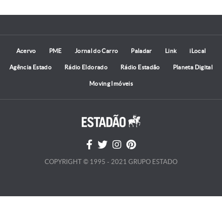
Acervo
PME
Jornal do Carro
Paladar
Link
iLocal
Agência Estado
Rádio Eldorado
Rádio Estadão
Planeta Digital
Moving Imóveis
COPYRIGHT © 1995 - 2021 GRUPO ESTADO