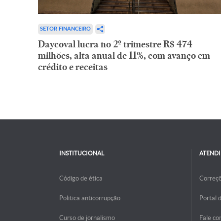
SETOR FINANCEIRO
Daycoval lucra no 2º trimestre R$ 474
milhões, alta anual de 11%, com avanço em
crédito e receitas
INSTITUCIONAL
ATEND
Código de ética
Correç
Politica anticorrupção
Portal 
Curso de jornalismo
Fale co