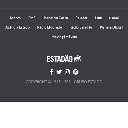
Acervo
PME
Jornal do Carro
Paladar
Link
iLocal
Agência Estado
Rádio Eldorado
Rádio Estadão
Planeta Digital
Moving Imóveis
COPYRIGHT © 1995 - 2021 GRUPO ESTADO