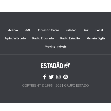
Acervo
PME
Jornal do Carro
Paladar
Link
iLocal
Agência Estado
Rádio Eldorado
Rádio Estadão
Planeta Digital
Moving Imóveis
COPYRIGHT © 1995 - 2021 GRUPO ESTADO