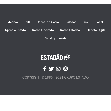
Acervo
PME
Jornal do Carro
Paladar
Link
iLocal
Agência Estado
Rádio Eldorado
Rádio Estadão
Planeta Digital
Moving Imóveis
COPYRIGHT © 1995 - 2021 GRUPO ESTADO