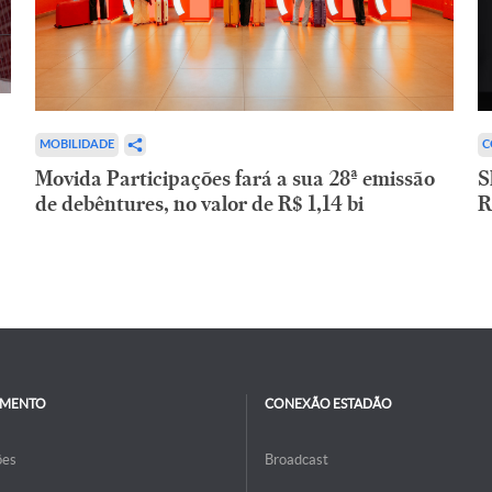
C
MOBILIDADE
S
Movida Participações fará a sua 28ª emissão
R
de debêntures, no valor de R$ 1,14 bi
IMENTO
CONEXÃO ESTADÃO
ões
Broadcast