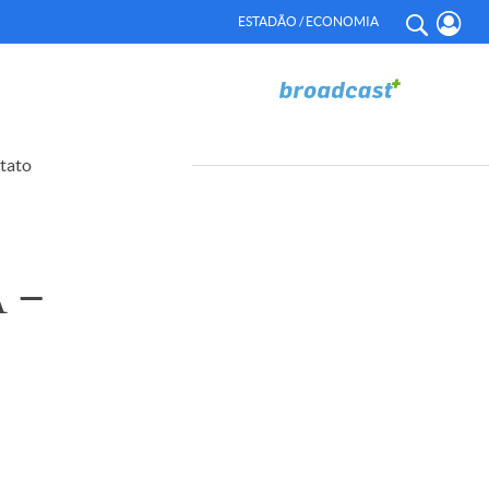
ESTADÃO / ECONOMIA
tato
 –