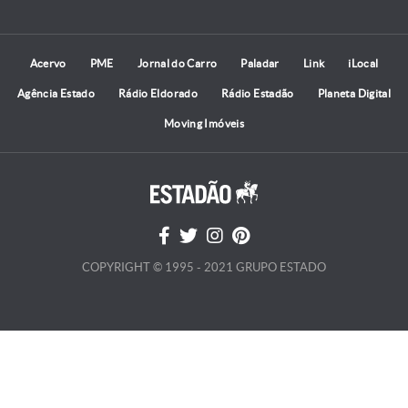
Acervo
PME
Jornal do Carro
Paladar
Link
iLocal
Agência Estado
Rádio Eldorado
Rádio Estadão
Planeta Digital
Moving Imóveis
COPYRIGHT © 1995 - 2021 GRUPO ESTADO