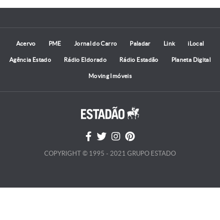
Acervo
PME
Jornal do Carro
Paladar
Link
iLocal
Agência Estado
Rádio Eldorado
Rádio Estadão
Planeta Digital
Moving Imóveis
COPYRIGHT © 1995 - 2021 GRUPO ESTADO