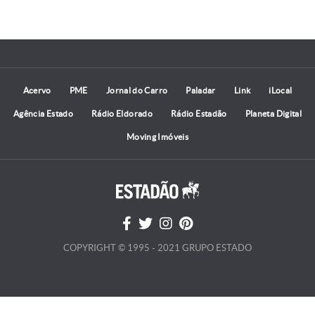
Acervo
PME
Jornal do Carro
Paladar
Link
iLocal
Agência Estado
Rádio Eldorado
Rádio Estadão
Planeta Digital
Moving Imóveis
COPYRIGHT © 1995 - 2021 GRUPO ESTADO