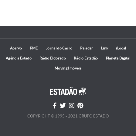
Acervo
PME
Jornal do Carro
Paladar
Link
iLocal
Agência Estado
Rádio Eldorado
Rádio Estadão
Planeta Digital
Moving Imóveis
COPYRIGHT © 1995 - 2021 GRUPO ESTADO