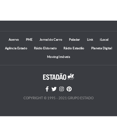
Acervo
PME
Jornal do Carro
Paladar
Link
iLocal
Agência Estado
Rádio Eldorado
Rádio Estadão
Planeta Digital
Moving Imóveis
COPYRIGHT © 1995 - 2021 GRUPO ESTADO