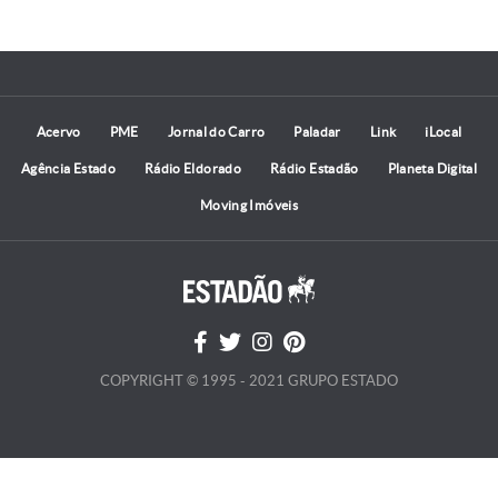
Acervo
PME
Jornal do Carro
Paladar
Link
iLocal
Agência Estado
Rádio Eldorado
Rádio Estadão
Planeta Digital
Moving Imóveis
COPYRIGHT © 1995 - 2021 GRUPO ESTADO