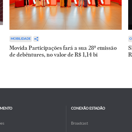
C
MOBILIDADE
S
Movida Participações fará a sua 28ª emissão
R
de debêntures, no valor de R$ 1,14 bi
IMENTO
CONEXÃO ESTADÃO
ões
Broadcast