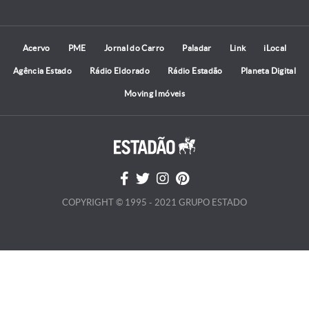
Acervo
PME
Jornal do Carro
Paladar
Link
iLocal
Agência Estado
Rádio Eldorado
Rádio Estadão
Planeta Digital
Moving Imóveis
COPYRIGHT © 1995 - 2021 GRUPO ESTADO