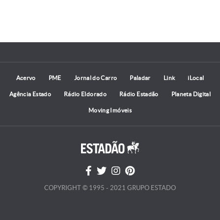
Acervo
PME
Jornal do Carro
Paladar
Link
iLocal
Agência Estado
Rádio Eldorado
Rádio Estadão
Planeta Digital
Moving Imóveis
COPYRIGHT © 1995 - 2021 GRUPO ESTADO