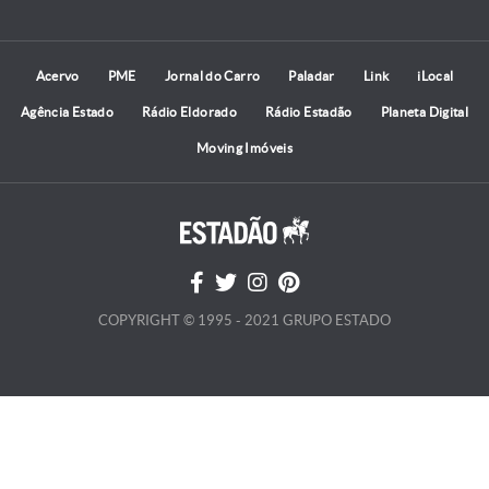
Acervo
PME
Jornal do Carro
Paladar
Link
iLocal
Agência Estado
Rádio Eldorado
Rádio Estadão
Planeta Digital
Moving Imóveis
COPYRIGHT © 1995 - 2021 GRUPO ESTADO