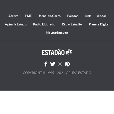
Acervo
PME
Jornal do Carro
Paladar
Link
iLocal
Agência Estado
Rádio Eldorado
Rádio Estadão
Planeta Digital
Moving Imóveis
COPYRIGHT © 1995 - 2021 GRUPO ESTADO