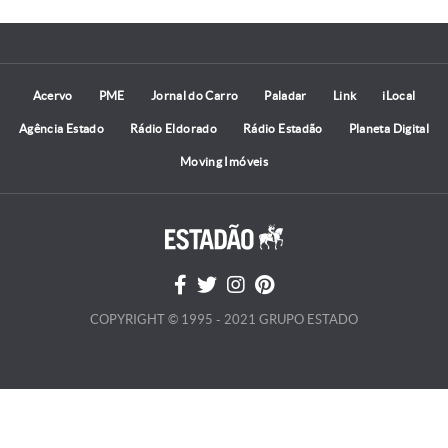
Acervo
PME
Jornal do Carro
Paladar
Link
iLocal
Agência Estado
Rádio Eldorado
Rádio Estadão
Planeta Digital
Moving Imóveis
COPYRIGHT © 1995 - 2021 GRUPO ESTADO