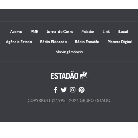
Acervo
PME
Jornal do Carro
Paladar
Link
iLocal
Agência Estado
Rádio Eldorado
Rádio Estadão
Planeta Digital
Moving Imóveis
COPYRIGHT © 1995 - 2021 GRUPO ESTADO